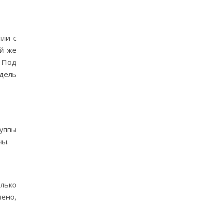
яли с
ой же
. Под
одель
руппы
ны.
олько
лено,