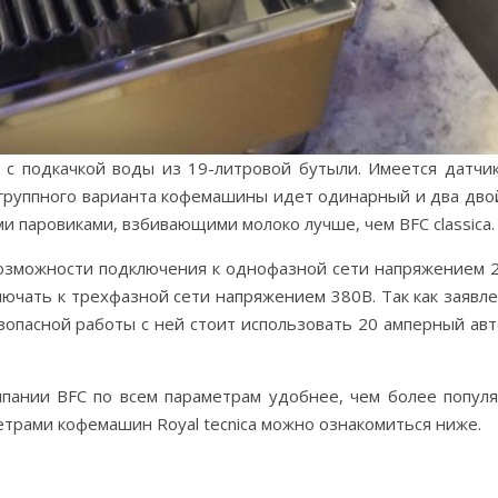
 с подкачкой воды из 19-литровой бутыли. Имеется датчи
ухгруппного варианта кофемашины идет одинарный и два дв
паровиками, взбивающими молоко лучше, чем BFC classica.
 возможности подключения к однофазной сети напряжением 
ючать к трехфазной сети напряжением 380В. Так как заявл
зопасной работы с ней стоит использовать 20 амперный ав
пании BFC по всем параметрам удобнее, чем более попул
аметрами кофемашин Royal tecnica можно ознакомиться ниже.