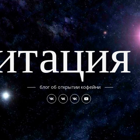
итация
блог об открытии кофейни