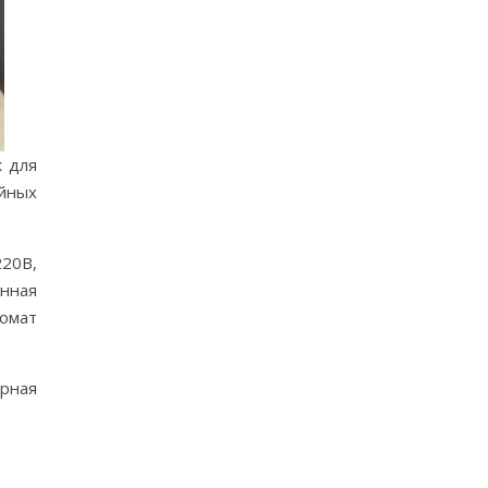
к для
ойных
220В,
енная
томат
ярная