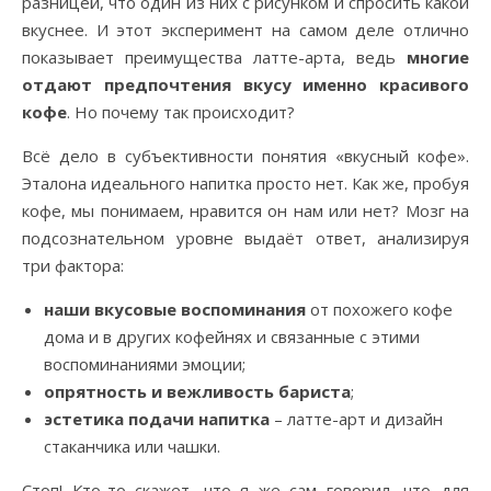
разницей, что один из них с рисунком и спросить какой
вкуснее. И этот эксперимент на самом деле отлично
показывает преимущества латте-арта, ведь
многие
отдают предпочтения вкусу именно красивого
кофе
. Но почему так происходит?
Всё дело в субъективности понятия «вкусный кофе».
Эталона идеального напитка просто нет. Как же, пробуя
кофе, мы понимаем, нравится он нам или нет? Мозг на
подсознательном уровне выдаёт ответ, анализируя
три фактора:
наши вкусовые воспоминания
от похожего кофе
дома и в других кофейнях и связанные с этими
воспоминаниями эмоции;
опрятность и вежливость бариста
;
эстетика подачи напитка
– латте-арт и дизайн
стаканчика или чашки.
Стоп! Кто-то скажет, что я же сам говорил, что для