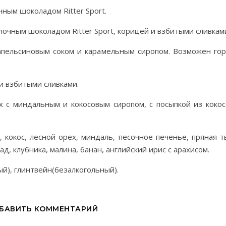
ным шоколадом Ritter Sport.
очным шоколадом Ritter Sport, корицей и взбитыми сливкам
пельсиновым соком и карамельным сиропом. Возможен гор
и взбитыми сливками.
 с миндальным и кокосовым сиропом, с посыпкой из коко
, кокос, лесной орех, миндаль, песочное печенье, пряная т
д, клубника, малина, банан, английский ирис с арахисом.
ый), глинтвейн(безалкогольный).
БАВИТЬ КОММЕНТАРИЙ