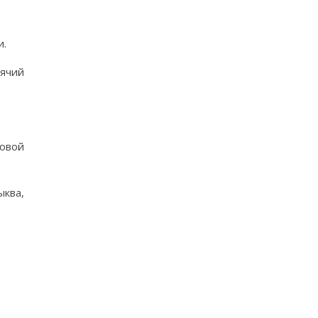
и.
ячий
совой
ыква,