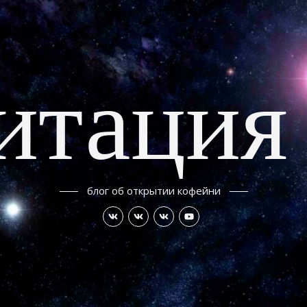
итация
блог об открытии кофейни