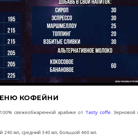
ЕНЮ КОФЕЙНИ
а 100% свежеобжаренной арабике от
Tasty coffe
. Зерновой
 240 мл, средний 340 мл, большой 460 мл.