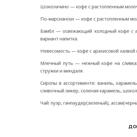
Шоколачино — кофе с растопленным молоч
По-марсиански — кофе с растопленным мол
Бамбл — освежающий холодный кофе с а
вариант напитка.
Невесомость — кофе с арахисовой халвой 
Млечный путь — нежный кофе на сливках
стружки и миндаля.
Сиропы в ассортименте: ваниль, карамель
сливочный ликер, соленая карамель, шокола
Чай: пуэр, ганпаудер(зеленый), ассам(черн
ДО