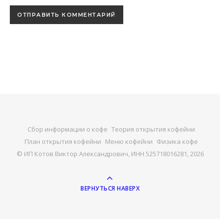
Сбор информации о кофе
Теория открытия кофейни
План открытия кофейни
Меню кофейни
Физика кофе
© ИП Котов Виктор Александрович, ИНН 525718016281, 2026
ВЕРНУТЬСЯ НАВЕРХ