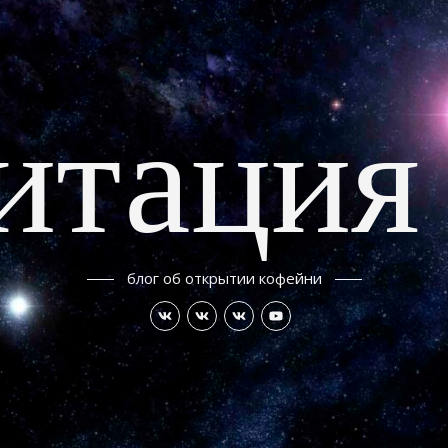
итация
блог об открытии кофейни