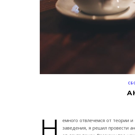
СБ
А
Н
емного отвлечемся от теории и 
заведения, я решил провести а