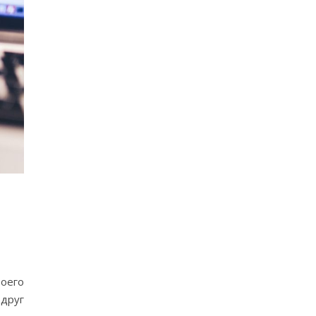
воего
 друг