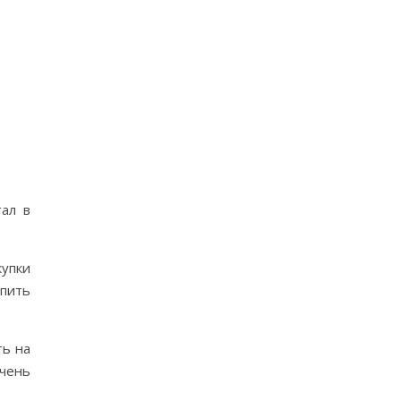
тал в
купки
упить
ть на
очень